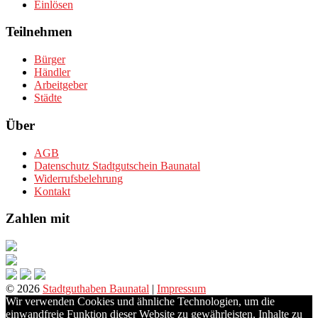
Einlösen
Teilnehmen
Bürger
Händler
Arbeitgeber
Städte
Über
AGB
Datenschutz Stadtgutschein Baunatal
Widerrufsbelehrung
Kontakt
Zahlen mit
© 2026
Stadtguthaben Baunatal
|
Impressum
Wir verwenden Cookies und ähnliche Technologien, um die
einwandfreie Funktion dieser Website zu gewährleisten, Inhalte zu