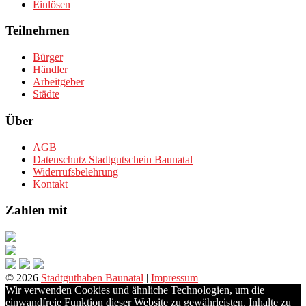
Einlösen
Teilnehmen
Bürger
Händler
Arbeitgeber
Städte
Über
AGB
Datenschutz Stadtgutschein Baunatal
Widerrufsbelehrung
Kontakt
Zahlen mit
© 2026
Stadtguthaben Baunatal
|
Impressum
Wir verwenden Cookies und ähnliche Technologien, um die
einwandfreie Funktion dieser Website zu gewährleisten, Inhalte zu