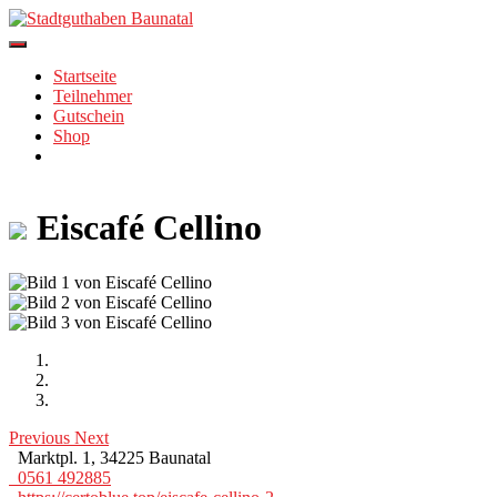
Skip
to
content
Startseite
Teilnehmer
Gutschein
Shop
Eiscafé Cellino
Previous
Next
Marktpl. 1, 34225 Baunatal
0561 492885